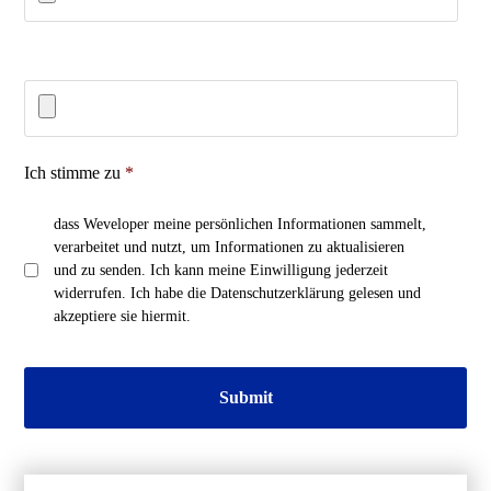
Accepted
file
types:
pdf,
doc,
Accepted
docx.
Ich stimme zu
*
file
types:
dass Weveloper meine persönlichen Informationen sammelt,
pdf,
verarbeitet und nutzt, um Informationen zu aktualisieren
doc,
und zu senden. Ich kann meine Einwilligung jederzeit
docx.
widerrufen. Ich habe die Datenschutzerklärung gelesen und
akzeptiere sie hiermit.